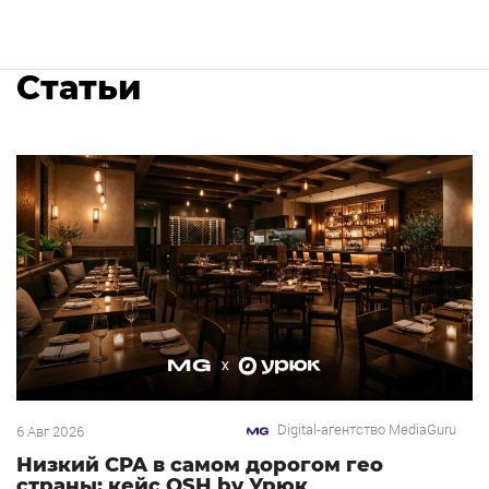
Статьи
Digital-агентство MediaGuru
6 Авг 2026
Низкий CPA в самом дорогом гео
страны: кейс OSH by Урюк