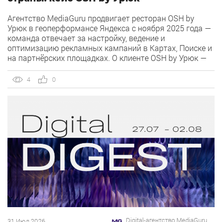
Агентство MediaGuru продвигает ресторан OSH by
Урюк в геоперформансе Яндекса с ноября 2025 года —
команда отвечает за настройку, ведение и
оптимизацию рекламных кампаний в Картах, Поиске и
на партнёрских площадках. О клиенте OSH by Урюк —
ресторан в Москве, открывшийся в конце 2025 года и
объединивший концепцию дубайского OSH с сетью
4
0
«Урюк». Концепт строится […]
Digital-агентство MediaGuru
31 Июл 2026