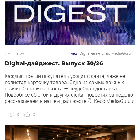
Digital-агентство MediaGuru
7 Авг 2026
Digital-дайджест. Выпуск 30/26
Каждый третий покупатель уходит с сайта, даже не
долистав карточку товара. Одна из самых важных
причин банально проста — неудобная доставка.
Подробнее об этой и других digital-новостях за неделю
рассказываем в нашем дайджесте 👇 Кейс MediaGuru и
OSH by Урюк: низкий CPA в самом дорогом гео страны.
Агентство продвигает ресторан OSH by Урюк в
3
0
геоперформансе […]