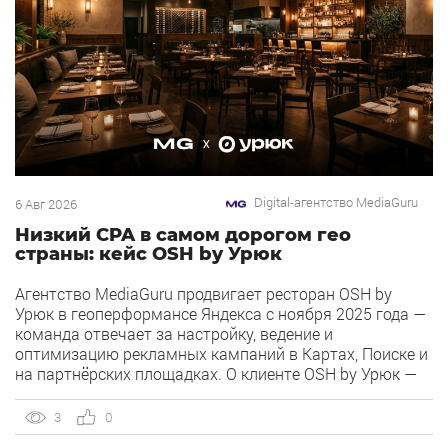
Digital-агентство MediaGuru
6 Авг 2026
Низкий CPA в самом дорогом гео
страны: кейс OSH by Урюк
Агентство MediaGuru продвигает ресторан OSH by
Урюк в геоперформансе Яндекса с ноября 2025 года —
команда отвечает за настройку, ведение и
оптимизацию рекламных кампаний в Картах, Поиске и
на партнёрских площадках. О клиенте OSH by Урюк —
ресторан в Москве, открывшийся в конце 2025 года и
объединивший концепцию дубайского OSH с сетью
3
0
«Урюк». Концепт строится […]