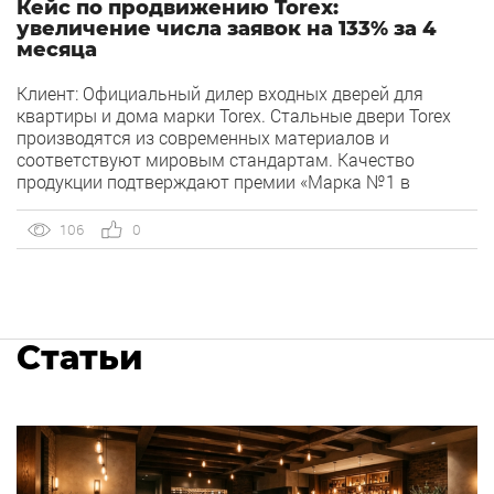
Кейс по продвижению Torex:
увеличение числа заявок на 133% за 4
месяца
Клиент: Официальный дилер входных дверей для
квартиры и дома марки Torex. Стальные двери Torex
производятся из современных материалов и
соответствуют мировым стандартам. Качество
продукции подтверждают премии «Марка №1 в
России» и «Всероссийская марка. Знак качества XXI
века». Задача от клиента: Увеличить количество
106
0
обращений на покупку дверей при сохранении
стоимости конверсии Цель: 1. Увеличить количество
обращений […]
Статьи