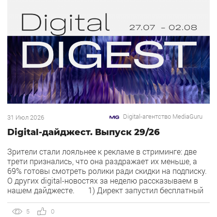
Digital-агентство MediaGuru
31 Июл 2026
Digital-дайджест. Выпуск 29/26
Зрители стали лояльнее к рекламе в стриминге: две
трети признались, что она раздражает их меньше, а
69% готовы смотреть ролики ради скидки на подписку.
О других digital-новостях за неделю рассказываем в
нашем дайджесте. 1) Директ запустил бесплатный
динамический коллтрекинг. В Директе появился
встроенный динамический коллтрекинг — без доплат и
5
0