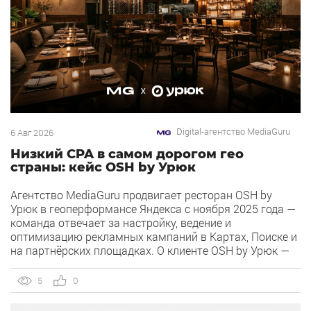
Digital-агентство MediaGuru
6 Авг 2026
Низкий CPA в самом дорогом гео
страны: кейс OSH by Урюк
Агентство MediaGuru продвигает ресторан OSH by
Урюк в геоперформансе Яндекса с ноября 2025 года —
команда отвечает за настройку, ведение и
оптимизацию рекламных кампаний в Картах, Поиске и
на партнёрских площадках. О клиенте OSH by Урюк —
ресторан в Москве, открывшийся в конце 2025 года и
объединивший концепцию дубайского OSH с сетью
5
0
«Урюк». Концепт строится […]