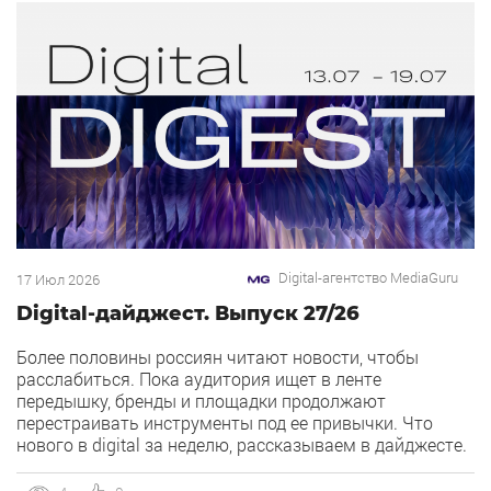
[…]
Digital-агентство MediaGuru
17 Июл 2026
Digital-дайджест. Выпуск 27/26
Более половины россиян читают новости, чтобы
расслабиться. Пока аудитория ищет в ленте
передышку, бренды и площадки продолжают
перестраивать инструменты под ее привычки. Что
нового в digital за неделю, рассказываем в дайджесте.
1) Директ запустил ИИ-помощника для запуска
рекламных кампаний через диалог. В Директе