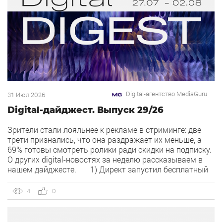
Digital-агентство MediaGuru
31 Июл 2026
Digital-дайджест. Выпуск 29/26
Зрители стали лояльнее к рекламе в стриминге: две
трети признались, что она раздражает их меньше, а
69% готовы смотреть ролики ради скидки на подписку.
О других digital-новостях за неделю рассказываем в
нашем дайджесте. 1) Директ запустил бесплатный
динамический коллтрекинг. В Директе появился
встроенный динамический коллтрекинг — без доплат и
4
0
интеграций со сторонними сервисами. […]