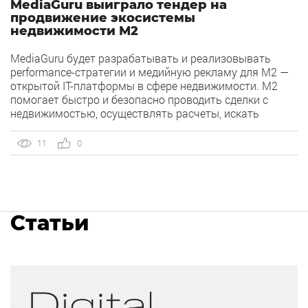
MediaGuru выиграло тендер на
продвижение экосистемы
недвижимости М2
MediaGuru будет разрабатывать и реализовывать
performance-стратегии и медийную рекламу для М2 —
открытой IT-платформы в сфере недвижимости. М2
помогает быстро и безопасно проводить сделки с
недвижимостью, осуществлять расчеты, искать
клиентов и подбирать объекты. Сервисами платформы
пользуются частные лица, риэлторы, агентства
11
0
недвижимости, застройщики и банки. «Мы рады
усилить направление недвижимости в нашем
агентстве и сотрудничать с […]
Статьи