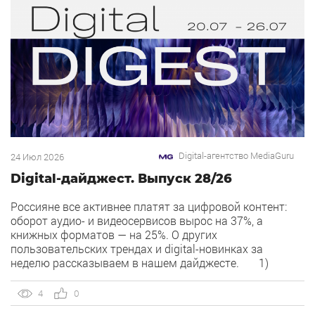
Digital-агентство MediaGuru
24 Июл 2026
Digital-дайджест. Выпуск 28/26
Россияне все активнее платят за цифровой контент:
оборот аудио- и видеосервисов вырос на 37%, а
книжных форматов — на 25%. О других
пользовательских трендах и digital-новинках за
неделю рассказываем в нашем дайджесте. 1)
Overlay — новый рекламный формат в Рекламной сети
Яндекса. Рекламная сеть Яндекса запускает формат
4
0
Overlay, который показывает рекламу поверх контента,