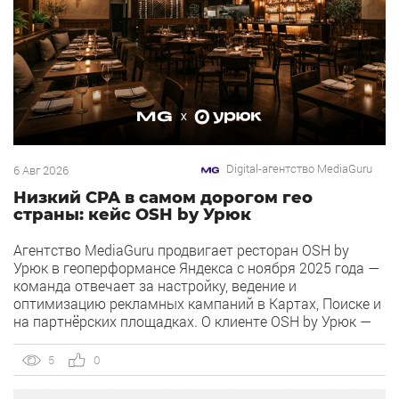
Digital-агентство MediaGuru
6 Авг 2026
Низкий CPA в самом дорогом гео
страны: кейс OSH by Урюк
Агентство MediaGuru продвигает ресторан OSH by
Урюк в геоперформансе Яндекса с ноября 2025 года —
команда отвечает за настройку, ведение и
оптимизацию рекламных кампаний в Картах, Поиске и
на партнёрских площадках. О клиенте OSH by Урюк —
ресторан в Москве, открывшийся в конце 2025 года и
объединивший концепцию дубайского OSH с сетью
5
0
«Урюк». Концепт строится […]