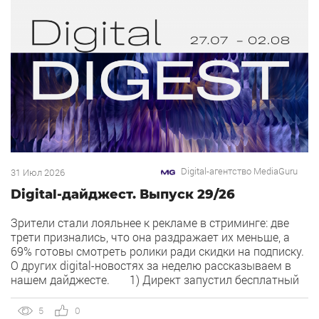
Digital-агентство MediaGuru
31 Июл 2026
Digital-дайджест. Выпуск 29/26
Зрители стали лояльнее к рекламе в стриминге: две
трети признались, что она раздражает их меньше, а
69% готовы смотреть ролики ради скидки на подписку.
О других digital-новостях за неделю рассказываем в
нашем дайджесте. 1) Директ запустил бесплатный
динамический коллтрекинг. В Директе появился
встроенный динамический коллтрекинг — без доплат и
5
0