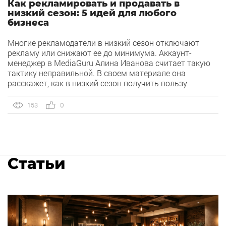
Как рекламировать и продавать в
низкий сезон: 5 идей для любого
бизнеса
Многие рекламодатели в низкий сезон отключают
рекламу или снижают ее до минимума. Аккаунт-
менеджер в MediaGuru Алина Иванова считает такую
тактику неправильной. В своем материале она
расскажет, как в низкий сезон получить пользу
от рекламы и выделиться среди конкурентов,
выкладываясь всего на 20%. Всем понятна работа
153
0
рекламы в сезон: грамотное распределение бюджетов,
всё четко определено, работа только по каналам,
которые точно выстреливают. Нет времени медлить —
дорога каждая минута! Это […]
Статьи