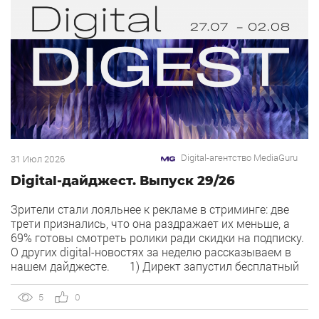
Digital-агентство MediaGuru
31 Июл 2026
Digital-дайджест. Выпуск 29/26
Зрители стали лояльнее к рекламе в стриминге: две
трети признались, что она раздражает их меньше, а
69% готовы смотреть ролики ради скидки на подписку.
О других digital-новостях за неделю рассказываем в
нашем дайджесте. 1) Директ запустил бесплатный
динамический коллтрекинг. В Директе появился
встроенный динамический коллтрекинг — без доплат и
5
0
интеграций со сторонними сервисами. […]