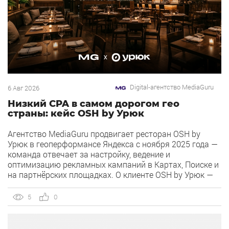
Digital-агентство MediaGuru
6 Авг 2026
Низкий CPA в самом дорогом гео
страны: кейс OSH by Урюк
Агентство MediaGuru продвигает ресторан OSH by
Урюк в геоперформансе Яндекса с ноября 2025 года —
команда отвечает за настройку, ведение и
оптимизацию рекламных кампаний в Картах, Поиске и
на партнёрских площадках. О клиенте OSH by Урюк —
ресторан в Москве, открывшийся в конце 2025 года и
объединивший концепцию дубайского OSH с сетью
5
0
«Урюк». Концепт строится […]