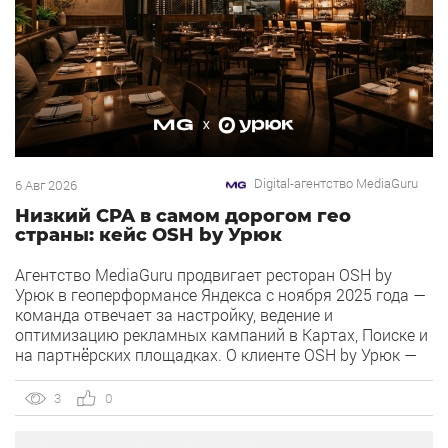
Digital-агентство MediaGuru
6 Авг 2026
Низкий CPA в самом дорогом гео
страны: кейс OSH by Урюк
Агентство MediaGuru продвигает ресторан OSH by
Урюк в геоперформансе Яндекса с ноября 2025 года —
команда отвечает за настройку, ведение и
оптимизацию рекламных кампаний в Картах, Поиске и
на партнёрских площадках. О клиенте OSH by Урюк —
ресторан в Москве, открывшийся в конце 2025 года и
объединивший концепцию дубайского OSH с сетью
3
0
«Урюк». Концепт строится […]