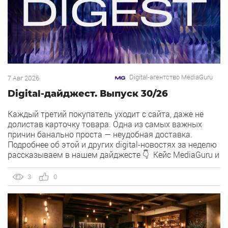
Digital-агентство MediaGuru
7 Авг 2026
Digital-дайджест. Выпуск 30/26
Каждый третий покупатель уходит с сайта, даже не
долистав карточку товара. Одна из самых важных
причин банально проста — неудобная доставка.
Подробнее об этой и других digital-новостях за неделю
рассказываем в нашем дайджесте 👇 Кейс MediaGuru и
OSH by Урюк: низкий CPA в самом дорогом гео страны.
Агентство продвигает ресторан OSH by Урюк в
3
0
геоперформансе […]