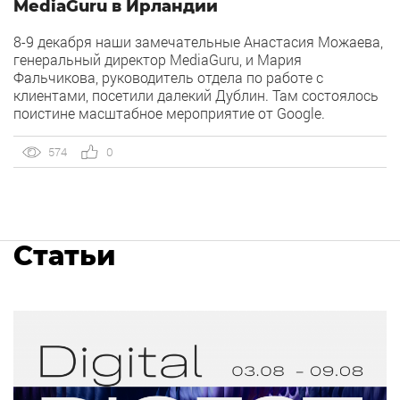
MediaGuru в Ирландии
8-9 декабря наши замечательные Анастасия Можаева,
генеральный директор MediaGuru, и Мария
Фальчикова, руководитель отдела по работе с
клиентами, посетили далекий Дублин. Там состоялось
поистине масштабное мероприятие от Google.
Европейская штаб-квартира поисковой системы
приняла у себя 370 участников. Но только лучшие
574
0
компании интернет-маркетинга получили приглашение
на это событие.
Статьи