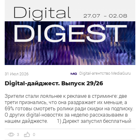
Digital-агентство MediaGuru
31 Июл 2026
Digital-дайджест. Выпуск 29/26
Зрители стали лояльнее к рекламе в стриминге: две
трети признались, что она раздражает их меньше, а
69% готовы смотреть ролики ради скидки на подписку.
О других digital-новостях за неделю рассказываем в
нашем дайджесте. 1) Директ запустил бесплатный
динамический коллтрекинг. В Директе появился
встроенный динамический коллтрекинг — без доплат и
3
0
интеграций со сторонними сервисами. […]