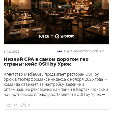
Digital-агентство MediaGuru
6 Авг 2026
Низкий CPA в самом дорогом гео
страны: кейс OSH by Урюк
Агентство MediaGuru продвигает ресторан OSH by
Урюк в геоперформансе Яндекса с ноября 2025 года —
команда отвечает за настройку, ведение и
оптимизацию рекламных кампаний в Картах, Поиске и
на партнёрских площадках. О клиенте OSH by Урюк —
ресторан в Москве, открывшийся в конце 2025 года и
объединивший концепцию дубайского OSH с сетью
14
0
«Урюк». Концепт строится […]