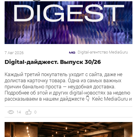
Digital-агентство MediaGuru
7 Авг 2026
Digital-дайджест. Выпуск 30/26
Каждый третий покупатель уходит с сайта, даже не
долистав карточку товара. Одна из самых важных
причин банально проста — неудобная доставка.
Подробнее об этой и других digital-новостях за неделю
рассказываем в нашем дайджесте 👇 Кейс MediaGuru и
OSH by Урюк: низкий CPA в самом дорогом гео страны.
Агентство продвигает ресторан OSH by Урюк в
14
0
геоперформансе […]