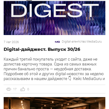
Digital-агентство MediaGuru
7 Авг 2026
Digital-дайджест. Выпуск 30/26
Каждый третий покупатель уходит с сайта, даже не
долистав карточку товара. Одна из самых важных
причин банально проста — неудобная доставка.
Подробнее об этой и других digital-новостях за неделю
рассказываем в нашем дайджесте 👇 Кейс MediaGuru и
OSH by Урюк: низкий CPA в самом дорогом гео страны.
Агентство продвигает ресторан OSH by Урюк в
17
0
геоперформансе […]