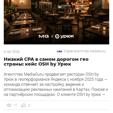
Digital-агентство MediaGuru
6 Авг 2026
Низкий CPA в самом дорогом гео
страны: кейс OSH by Урюк
Агентство MediaGuru продвигает ресторан OSH by
Урюк в геоперформансе Яндекса с ноября 2025 года —
команда отвечает за настройку, ведение и
оптимизацию рекламных кампаний в Картах, Поиске и
на партнёрских площадках. О клиенте OSH by Урюк —
ресторан в Москве, открывшийся в конце 2025 года и
объединивший концепцию дубайского OSH с сетью
17
0
«Урюк». Концепт строится […]