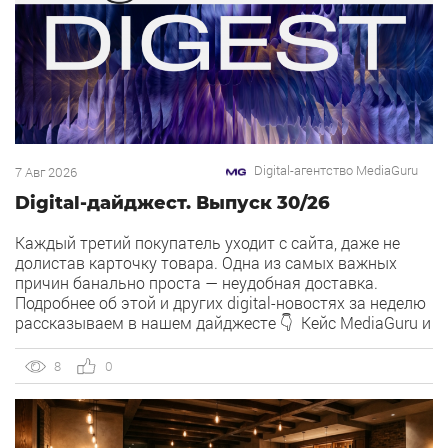
Digital-агентство MediaGuru
7 Авг 2026
Digital-дайджест. Выпуск 30/26
Каждый третий покупатель уходит с сайта, даже не
долистав карточку товара. Одна из самых важных
причин банально проста — неудобная доставка.
Подробнее об этой и других digital-новостях за неделю
рассказываем в нашем дайджесте 👇 Кейс MediaGuru и
OSH by Урюк: низкий CPA в самом дорогом гео страны.
Агентство продвигает ресторан OSH by Урюк в
8
0
геоперформансе […]