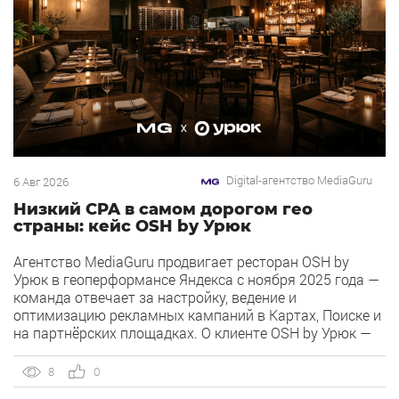
Digital-агентство MediaGuru
6 Авг 2026
Низкий CPA в самом дорогом гео
страны: кейс OSH by Урюк
Агентство MediaGuru продвигает ресторан OSH by
Урюк в геоперформансе Яндекса с ноября 2025 года —
команда отвечает за настройку, ведение и
оптимизацию рекламных кампаний в Картах, Поиске и
на партнёрских площадках. О клиенте OSH by Урюк —
ресторан в Москве, открывшийся в конце 2025 года и
объединивший концепцию дубайского OSH с сетью
8
0
«Урюк». Концепт строится […]