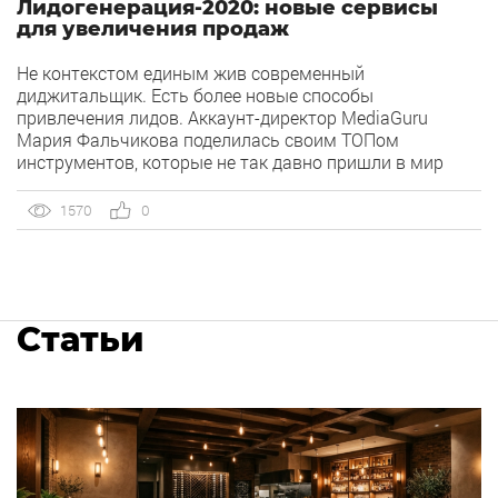
Лидогенерация-2020: новые сервисы
для увеличения продаж
Не контекстом единым жив современный
диджитальщик. Есть более новые способы
привлечения лидов. Аккаунт-директор MediaGuru
Мария Фальчикова поделилась своим ТОПом
инструментов, которые не так давно пришли в мир
digital, но уже завоевали сердца интернет-
маркетологов. Fast Base Сервис Fast Base показывает
1570
0
контакты посетителей сайта: имя; номер телефона;
адрес; e-mail; страна; источник визита. Подключить
Fast Base просто. Если […]
Статьи