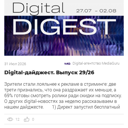
Digital-агентство MediaGuru
31 Июл 2026
Digital-дайджест. Выпуск 29/26
Зрители стали лояльнее к рекламе в стриминге: две
трети признались, что она раздражает их меньше, а
69% готовы смотреть ролики ради скидки на подписку.
О других digital-новостях за неделю рассказываем в
нашем дайджесте. 1) Директ запустил бесплатный
динамический коллтрекинг. В Директе появился
встроенный динамический коллтрекинг — без доплат и
12
0
интеграций со сторонними сервисами. […]