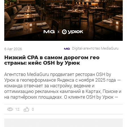
Digital-агентство MediaGuru
6 Авг 2026
Низкий CPA в самом дорогом гео
страны: кейс OSH by Урюк
Агентство MediaGuru продвигает ресторан OSH by
Урюк в геоперформансе Яндекса с ноября 2025 года —
команда отвечает за настройку, ведение и
оптимизацию рекламных кампаний в Картах, Поиске и
на партнёрских площадках. О клиенте OSH by Урюк —
ресторан в Москве, открывшийся в конце 2025 года и
объединивший концепцию дубайского OSH с сетью
12
0
«Урюк». Концепт строится […]