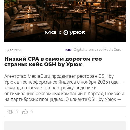
Digital-агентство MediaGuru
6 Авг 2026
Низкий CPA в самом дорогом гео
страны: кейс OSH by Урюк
Агентство MediaGuru продвигает ресторан OSH by
Урюк в геоперформансе Яндекса с ноября 2025 года —
команда отвечает за настройку, ведение и
оптимизацию рекламных кампаний в Картах, Поиске и
на партнёрских площадках. О клиенте OSH by Урюк —
ресторан в Москве, открывшийся в конце 2025 года и
объединивший концепцию дубайского OSH с сетью
3
0
«Урюк». Концепт строится […]