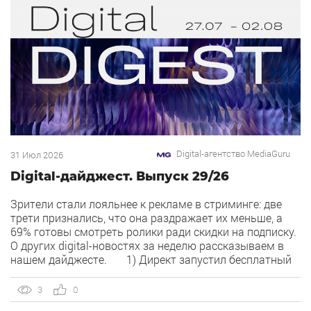
Digital-агентство MediaGuru
31 Июл 2026
Digital-дайджест. Выпуск 29/26
Зрители стали лояльнее к рекламе в стриминге: две
трети признались, что она раздражает их меньше, а
69% готовы смотреть ролики ради скидки на подписку.
О других digital-новостях за неделю рассказываем в
нашем дайджесте. 1) Директ запустил бесплатный
динамический коллтрекинг. В Директе появился
встроенный динамический коллтрекинг — без доплат и
3
0
интеграций со сторонними сервисами. […]