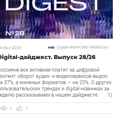
Digital-агентство MediaGuru
4 Июл 2026
Digital-дайджест. Выпуск 28/26
оссияне все активнее платят за цифровой
онтент: оборот аудио- и видеосервисов вырос
а 37%, а книжных форматов — на 25%. О других
ользовательских трендах и digital-новинках за
еделю рассказываем в нашем дайджесте. 1)
verlay — новый рекламный формат в
екламной сети Яндекса. Рекламная сеть
4
0
ндекса запускает формат Overlay, который
оказывает рекламу поверх контента, […]