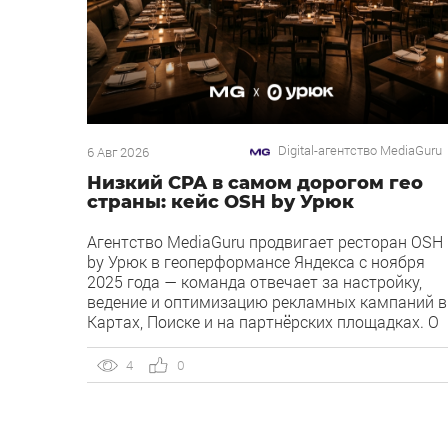
Digital-агентство MediaGuru
6 Авг 2026
Низкий CPA в самом дорогом гео
страны: кейс OSH by Урюк
Агентство MediaGuru продвигает ресторан OSH
by Урюк в геоперформансе Яндекса с ноября
2025 года — команда отвечает за настройку,
ведение и оптимизацию рекламных кампаний в
Картах, Поиске и на партнёрских площадках. О
клиенте OSH by Урюк — ресторан в Москве,
открывшийся в конце 2025 года и объединивши
4
0
концепцию дубайского OSH с сетью «Урюк».
Концепт строится […]