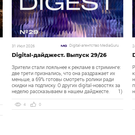
Digital-агентство MediaGuru
31 Июл 2026
2
Digital-дайджест. Выпуск 29/26
Зрители стали лояльнее к рекламе в стриминге:
Р
две трети признались, что она раздражает их
к
меньше, а 69% готовы смотреть ролики ради
н
скидки на подписку. О других digital-новостях за
п
неделю рассказываем в нашем дайджесте. 1)
н
Директ запустил бесплатный динамический
O
коллтрекинг. В Директе появился встроенный
Р
4
0
й
динамический коллтрекинг — без доплат и
Я
интеграций со сторонними сервисами. […]
п