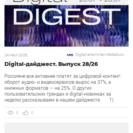
Digital-агентство MediaGuru
24 Июл 2026
Digital-дайджест. Выпуск 28/26
Россияне все активнее платят за цифровой контент:
оборот аудио- и видеосервисов вырос на 37%, а
книжных форматов — на 25%. О других
пользовательских трендах и digital-новинках за
неделю рассказываем в нашем дайджесте. 1)
Overlay — новый рекламный формат в Рекламной сети
Яндекса. Рекламная сеть Яндекса запускает формат
5
0
Overlay, который показывает рекламу поверх контента,
[…]