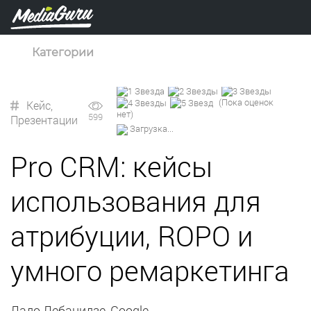
Категории
(Пока оценок
Кейс
,
нет)
599
Презентации
Загрузка...
Pro CRM: кейсы
использования для
атрибуции, ROPO и
умного ремаркетинга
Ладо Лебанидзе, Google