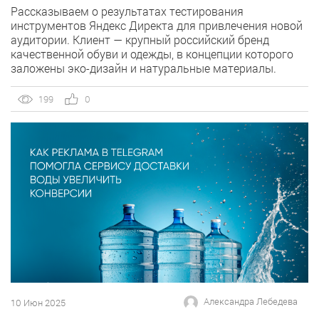
Рассказываем о результатах тестирования
инструментов Яндекс Директа для привлечения новой
аудитории. Клиент — крупный российский бренд
качественной обуви и одежды, в концепции которого
заложены эко-дизайн и натуральные материалы.
Нашей целью было увеличение продаж на Wildberries
(WB) за счет расширения охвата целевой аудитории с
199
0
помощью Яндекс Директ. Период работы — февраль-
июнь 2024 года. С какими проблемами […]
Александра Лебедева
10 Июн 2025