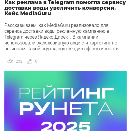
Как реклама в Telegram помогла сервису
доставки воды увеличить конверсии.
Кейс MediaGuru
Рассказываем, как MediaGuru реализовало для
сервиса доставки воды рекламную кампанию в
Telegram через Яндекс Директ. В кампании
использовали эксклюзивную акцию и таргетинг по
регионам. Такой подход подтвердил эффективность
площадки для продвижения краткосрочных
предложений и усиления бренда среди целевой
202
0
аудитории. О клиенте Сервис доставки воды от одной
из самых динамично развивающихся компаний на
рынке бутилированной воды […]