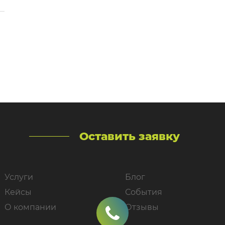
доставки воды от одной из самых динамично
к
развивающихся компаний на рынке
бутилированной воды […]
и
Оставить заявку
Услуги
Блог
Кейсы
События
О компании
Отзывы