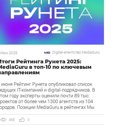
Digital-агентство MediaGuru
 Июн 2025
Итоги Рейтинга Рунета 2025:
MediaGuru в топ-10 по ключевым
направлениям
 июня Рейтинг Рунета опубликовал список
едущих IT-компаний и digital-подрядчиков. В
том году эксперты оценили почти 89 тыс.
роектов от более чем 1300 агентств из 104
ородов. Позиции MediaGuru в рейтингах Мы
одтвердили экспертизу сразу в нескольких
лючевых направлениях. Наша компания
468
0
аняла высокие позиции как в общих