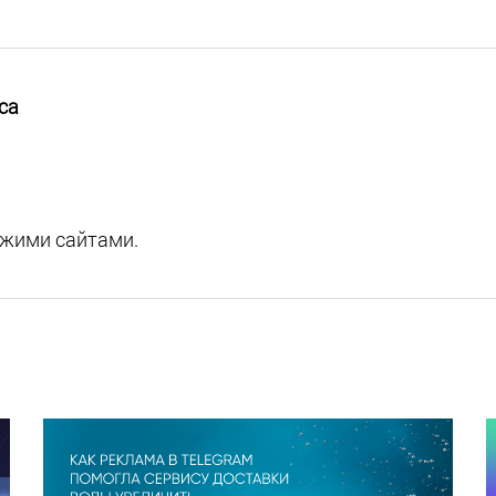
са
ожими сайтами.