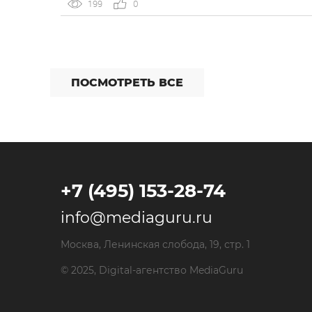
увеличение продаж на Wildberries (WB) за счет
199
0
расширения охвата целевой аудитории с
помощью Яндекс Директ. Период работы —
февраль-июнь 2024 года. С какими проблемам
[…]
ПОСМОТРЕТЬ ВСЕ
+7 (495) 153-28-74
info@mediaguru.ru
Москва, Ленинская слобода, 19, стр. 1
© 2025, Digital-агентство MediaGuru