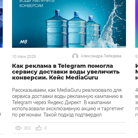
Александра Лебедева
10 Июн 2025
5
Как реклама в Telegram помогла
сервису доставки воды увеличить
конверсии. Кейс MediaGuru
Рассказываем, как MediaGuru реализовало для
4
сервиса доставки воды рекламную кампанию в
в
Telegram через Яндекс Директ. В кампании
э
использовали эксклюзивную акцию и таргетинг
п
й
по регионам. Такой подход подтвердил
г
эффективность площадки для продвижения
п
краткосрочных предложений и усиления бренда
к
202
0
среди целевой аудитории. О клиенте Сервис
з