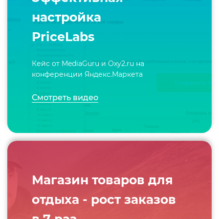
настройка
PriceLabs
Кейс от MediaGuru и Oxy2.ru на
конференции Яндекс.Маркета
Смотреть видео
Магазин товаров для
отдыха - рост заказов