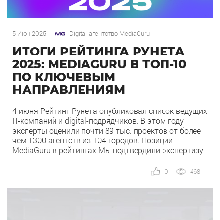
5 Июн 2025
Digital-агентство MediaGuru
ИТОГИ РЕЙТИНГА РУНЕТА
2025: MEDIAGURU В ТОП-10
ПО КЛЮЧЕВЫМ
НАПРАВЛЕНИЯМ
4 июня Рейтинг Рунета опубликовал список ведущих
IT-компаний и digital-подрядчиков. В этом году
эксперты оценили почти 89 тыс. проектов от более
чем 1300 агентств из 104 городов. Позиции
MediaGuru в рейтингах Мы подтвердили экспертизу
сразу в нескольких ключевых направлениях. Наша
компания заняла высокие позиции как в общих
0
468
категориях, так и в срезах по отраслям. По […]