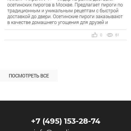
осетинских пирогов в Москве. Предлагает пироги по
традиционным и уникальным рецептам с быстрой
доставкой до двери. Осетинские пироги заказывают
в качестве домашнего угощения для друзей и
родных, а также коллег в офисе. Основная целевая
аудитория — офисные сотрудники, которые
0
61
планируют празднование своего дня рождения на
работе. Им нужно […]
ПОСМОТРЕТЬ ВСЕ
+7 (495) 153-28-74