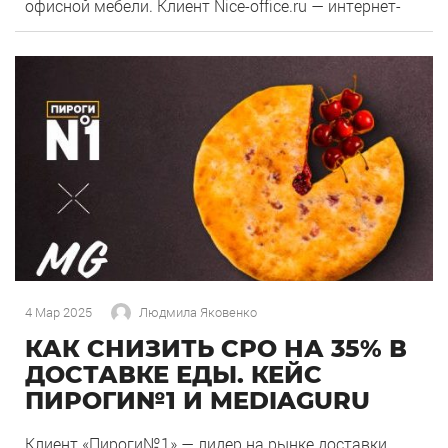
офисной мебели. Клиент Nice-office.ru — интернет-
магазин качественной офисной мебели с доставкой
во все регионы России. С 2016 года компания Nice-
0
102
office занимается поставкой офисной мебели «под
ключ» для создания уюта и повышения
производительности труда […]
4 Мар 2025
Людмила Яковенко
КАК СНИЗИТЬ СРО НА 35% В
ДОСТАВКЕ ЕДЫ. КЕЙС
ПИРОГИ№1 И MEDIAGURU
Клиент «Пироги№1» — лидер на рынке доставки