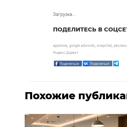
Загрузка...
ПОДЕЛИТЕСЬ В СОЦСЕ
,
,
,
appstore
google adwords
snapchat
реклам
Яндекс.Директ
Поделиться
Поделиться
Похожие публик