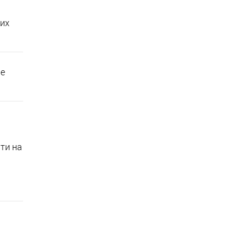
 их
ые
ти на