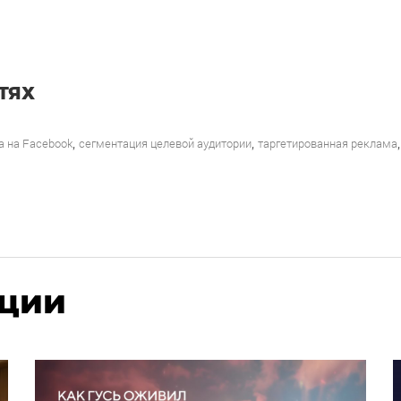
ТЯХ
,
,
,
а на Facebook
сегментация целевой аудитории
таргетированная реклама
ации