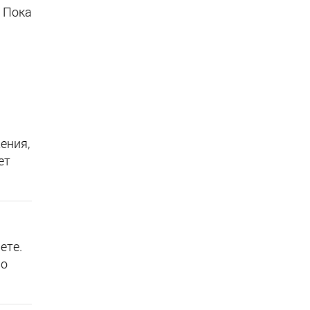
 Пока
ения,
ет
ете.
во