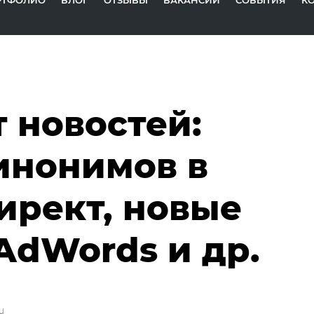
РТФОЛИО
БЛОГ
ОТЗЫВЫ
ВАКАНСИИ
СОБЫТИЯ
К
 новостей:
инонимов в
ирект, новые
AdWords и др.
u