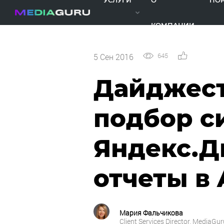
УСЛУГИ
О
ПО
КОМПАНИИ
645
0
5 Сен 2016
Дайджест
подбор с
Яндекс.Д
отчеты в 
Мария Фальчикова
Client Services Director, MediaGur