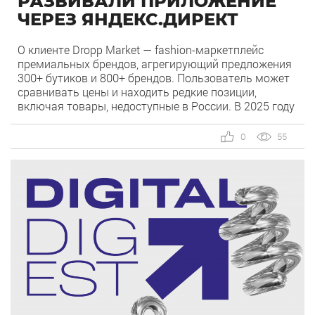
РАЗВИВАЛИ ПРИЛОЖЕНИЕ
ЧЕРЕЗ ЯНДЕКС.ДИРЕКТ
О клиенте Dropp Market — fashion-маркетплейс
премиальных брендов, агрегирующий предложения
300+ бутиков и 800+ брендов. Пользователь может
сравнивать цены и находить редкие позиции,
включая товары, недоступные в России. В 2025 году
fashion-ecommerce продолжает смещаться в
сторону мобильного потребления: пользователи
0
55
чаще покупают в приложениях за счёт скорости,
персонализации и удобства повторных покупок.
Команда Dropp Market приняла […]