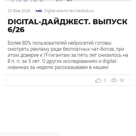
20 Фев 2026
Digital-агентство MediaGuru
DIGITAL-ДАЙДЖЕСТ. ВЫПУСК
6/26
Более 80% пользователей нейросетей готовы
смотреть рекламу ради бесплатных чат-ботов, при
этом доверие к IT-гигантам за пять лет снизилось на
8 п. п. за 5 лет. О других исследованиях и digital-
новинках за неделю рассказываем в нашем
дайджесте. 1) Яндекс запустит отдельное такси-
приложение Fasten для молодежи. В марте Яндекс
0
38
планирует запустить новый сервис заказа […]