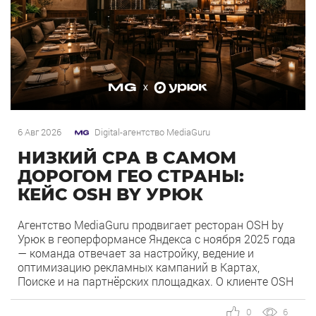
6 Авг 2026
Digital-агентство MediaGuru
НИЗКИЙ CPA В САМОМ
ДОРОГОМ ГЕО СТРАНЫ:
КЕЙС OSH BY УРЮК
Агентство MediaGuru продвигает ресторан OSH by
Урюк в геоперформансе Яндекса с ноября 2025 года
— команда отвечает за настройку, ведение и
оптимизацию рекламных кампаний в Картах,
Поиске и на партнёрских площадках. О клиенте OSH
by Урюк — ресторан в Москве, открывшийся в конце
2025 года и объединивший концепцию дубайского
0
6