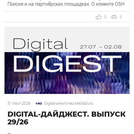
Поиске и на партнёрских площадках. О клиенте OSH
by Урюк — ресторан в Москве, открывшийся в конце
2025 года и объединивший концепцию дубайского
0
0
OSH с сетью «Урюк». Концепт строится […]
31 Июл 2026
Digital-агентство MediaGuru
DIGITAL-ДАЙДЖЕСТ. ВЫПУСК
29/26