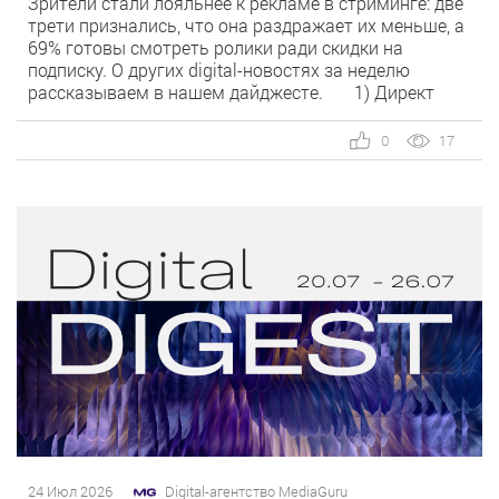
Зрители стали лояльнее к рекламе в стриминге: две
трети признались, что она раздражает их меньше, а
69% готовы смотреть ролики ради скидки на
подписку. О других digital-новостях за неделю
рассказываем в нашем дайджесте. 1) Директ
запустил бесплатный динамический коллтрекинг. В
Директе появился встроенный динамический
0
17
коллтрекинг — без доплат и интеграций со
сторонними сервисами. […]
24 Июл 2026
Digital-агентство MediaGuru