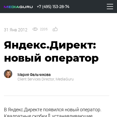
+7 (495) 153-28-74
2205
0
31 Янв 2012
Яндекс.Директ:
новый оператор
Мария Фальчикова
Client Services Director, MediaGuru
В Яндекс.Директе появился новый оператор.
Квадратные скобки [], устанавливающие