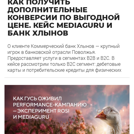
КАК ПОЛУЧИТЬ
ДОПОЛНИТЕЛЬНЫЕ
КОНВЕРСИИ ПО ВЫГОДНОЙ
ЦЕНЕ. КЕЙС MEDIAGURU И
БАНК ХЛЫНОВ
О клиенте Коммерческий банк Хлынов — крупный
игрок в банковской отрасли Поволжья.
Предоставляет услуги в сегментах B2B и B2C. В
кейсе рассмотрим только B2С сегмент: дебетовые
карты и потребительские кредиты для физических
лиц. Цель: Увеличить число конверсий с помощью
товарного формата Яндекс Директа для банковской
0
40
сферы. Задачи: Адаптировать товарный формат
рекламы под сегмент B2C для […]