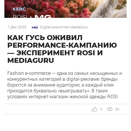
1 Дек 2025
Digital-агентство MediaGuru
КАК ГУСЬ ОЖИВИЛ
PERFORMANCE-КАМПАНИЮ
— ЭКСПЕРИМЕНТ ROSI И
MEDIAGURU
Fashion e-commerce — одна из самых насыщенных и
конкурентных категорий в digital-рекламе: бренды
борются за внимание аудитории, а каждый клик
приходится буквально «выигрывать». В таких
условиях интернет-магазин женской одежды ROSI
системно использует Яндекс.Директ как главный
performance-канал для привлечения покупателей и
0
86
поддержания устойчивых продаж. Реклама
работала стабильно: CPC и CTR был на уровне
рынка. Однако команда […]