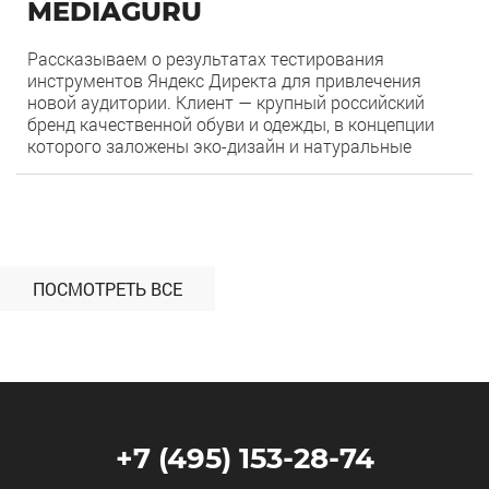
MEDIAGURU
Рассказываем о результатах тестирования
инструментов Яндекс Директа для привлечения
новой аудитории. Клиент — крупный российский
бренд качественной обуви и одежды, в концепции
которого заложены эко-дизайн и натуральные
материалы. Нашей целью было увеличение продаж
на Wildberries (WB) за счет расширения охвата
0
199
целевой аудитории с помощью Яндекс Директ.
Период работы — февраль-июнь 2024 года. С
какими проблемами […]
ПОСМОТРЕТЬ ВСЕ
+7 (495) 153-28-74