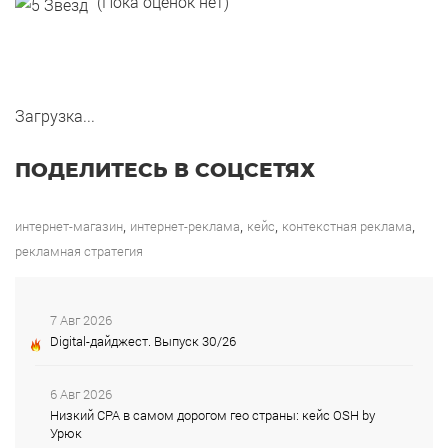
(Пока оценок нет)
Загрузка...
ПОДЕЛИТЕСЬ В СОЦСЕТЯХ
,
,
,
,
интернет-магазин
интернет-реклама
кейс
контекстная реклама
рекламная стратегия
7 Авг 2026
Digital-дайджест. Выпуск 30/26
6 Авг 2026
Низкий CPA в самом дорогом гео страны: кейс OSH by
Урюк