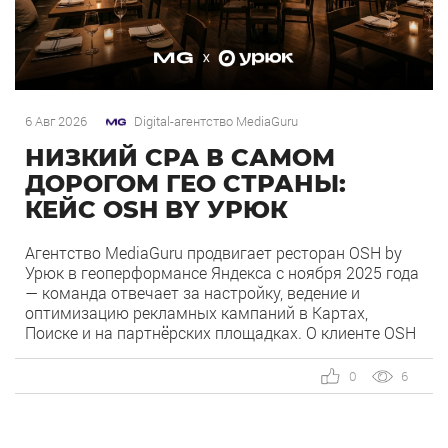
6 Авг 2026
Digital-агентство MediaGuru
НИЗКИЙ CPA В САМОМ
ДОРОГОМ ГЕО СТРАНЫ:
КЕЙС OSH BY УРЮК
Агентство MediaGuru продвигает ресторан OSH by
Урюк в геоперформансе Яндекса с ноября 2025 года
— команда отвечает за настройку, ведение и
оптимизацию рекламных кампаний в Картах,
Поиске и на партнёрских площадках. О клиенте OSH
by Урюк — ресторан в Москве, открывшийся в конце
2025 года и объединивший концепцию дубайского
0
6
OSH с сетью «Урюк». Концепт строится […]