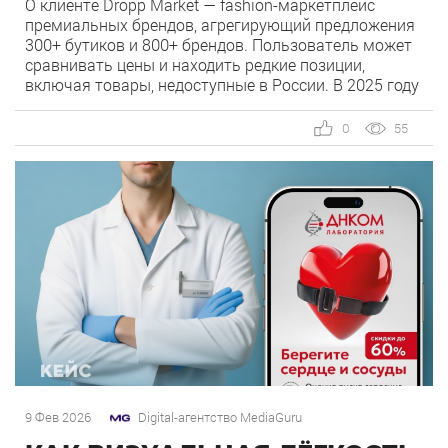
О клиенте Dropp Market — fashion-маркетплейс
премиальных брендов, агрегирующий предложения
300+ бутиков и 800+ брендов. Пользователь может
сравнивать цены и находить редкие позиции,
включая товары, недоступные в России. В 2025 году
fashion-ecommerce продолжает смещаться в
сторону мобильного потребления: пользователи
0
55
чаще покупают в приложениях за счёт скорости,
персонализации и удобства повторных покупок.
Команда Dropp Market приняла […]
9 Фев 2026
Digital-агентство MediaGuru