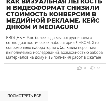
КАК ВИЗУАЛЬНАЯ ЛЁГКОСТЬ
И ВИДЕОФОРМАТ СНИЗИЛИ
СТОИМОСТЬ КОНВЕРСИИ В
МЕДИЙНОЙ РЕКЛАМЕ. КЕЙС
ДНКОМ И MEDIAGURU
ВВОДНЫЕ Уже более года мы сотрудничаем с
сетью диагностических лабораторий ДНКОМ. Это
современные лаборатории с большим перечнем
выполняемых исследований, возможностью забора
материалов на дому и выполнения работ в сжатые
сроки. Сеть представлена в крупных городах России
и продолжает развивать офисную сеть. Наш
0
56
рассказ касается Москвы и Московской области, где
точки клиента сконцентрированы максимально
плотно. В […]
ПОСМОТРЕТЬ ВСЕ