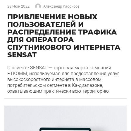
28 Июн 2022
Александр Кассиров
ПРИВЛЕЧЕНИЕ НОВЫХ
ПОЛЬЗОВАТЕЛЕЙ И
РАСПРЕДЕЛЕНИЕ ТРАФИКА
ДЛЯ ОПЕРАТОРА
СПУТНИКОВОГО ИНТЕРНЕТА
SENSAT
О клиенте SENSAT — торговая марка компании
РТКОММ, используемая для предоставления услуг
высокоскоростного интернета в массовом
потребительском сегменте в Ka-диапазоне,
охватывающим практически всю территорию
России и Ku-диапазоне частот на территории
Якутии, части Магаданской области и Хабаровского
0
87
края. РТКОММ является одним из ведущих
операторов спутникового интернет-доступа в
России. Компания активно участвует в решении
проблемы «цифрового неравенства» […]