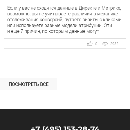
Если у вас не сходятся данные в Директе и Метрике,
возможно, вы не учитываете различия в механике
отслеживания конверсий, путаете визиты с кликами
или используете разные модели атрибуции. Эти
и еще 7 причин, по которым данные могут
не сходиться, разбирает руководитель отдела
автоматизации и аналитики в MediaGuru Роман
0
2932
Любимцев. Вопрос «Почему статистика в Яндекс
Директе отличается от статистики в Яндекс
Метрике?» возникает от непонимания, как устроена
механика работы отчетов и интеграция двух
сервисов. […]
ПОСМОТРЕТЬ ВСЕ
+7 (495) 153-28-74