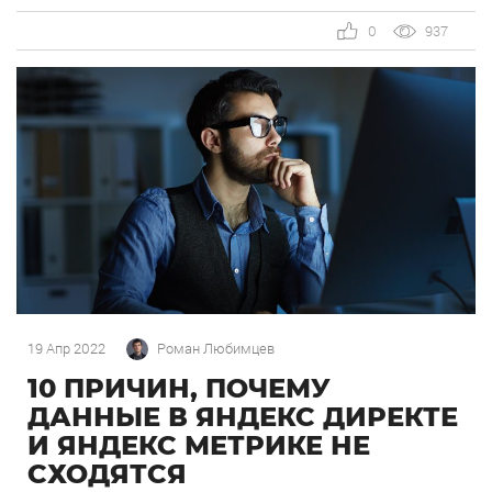
и всё хорошо. Но появилась необходимость
параллельно настроить торговлю в GA4. Как бы
0
937
мы изначально поступили? Было Пишем ТЗ для
разработчика: Ждём реализацию ТЗ… Ждём
реализацию ТЗ… Ждём реализацию ТЗ… Аудит
реализации. При необходимости высылаем правки.
[…]
19 Апр 2022
Роман Любимцев
10 ПРИЧИН, ПОЧЕМУ
ДАННЫЕ В ЯНДЕКС ДИРЕКТЕ
И ЯНДЕКС МЕТРИКЕ НЕ
СХОДЯТСЯ