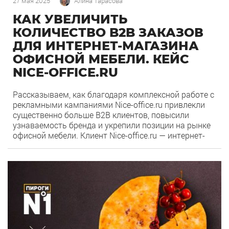
27 мая 2025
Алина Тарасова
КАК УВЕЛИЧИТЬ
КОЛИЧЕСТВО B2B ЗАКАЗОВ
ДЛЯ ИНТЕРНЕТ-МАГАЗИНА
ОФИСНОЙ МЕБЕЛИ. КЕЙС
NICE-OFFICE.RU
Рассказываем, как благодаря комплексной работе с
рекламными кампаниями Nice-office.ru привлекли
существенно больше B2B клиентов, повысили
узнаваемость бренда и укрепили позиции на рынке
офисной мебели. Клиент Nice-office.ru — интернет-
магазин качественной офисной мебели с доставкой
во все регионы России. С 2016 года компания Nice-
0
102
office занимается поставкой офисной мебели «под
ключ» для создания уюта и повышения
производительности труда […]