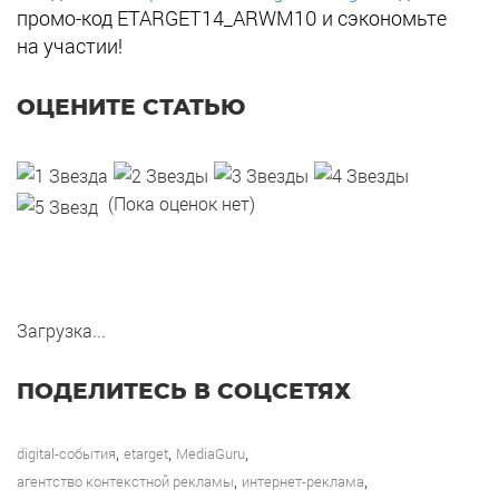
промо-код ETARGET14_ARWM10 и сэкономьте
на участии!
ОЦЕНИТЕ СТАТЬЮ
(Пока оценок нет)
Загрузка...
ПОДЕЛИТЕСЬ В СОЦСЕТЯХ
,
,
,
digital-события
etarget
MediaGuru
,
,
агентство контекстной рекламы
интернет-реклама