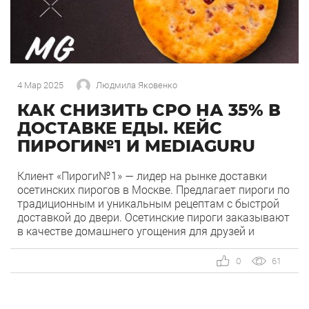
4 Мар 2025
Людмила Яковенко
КАК СНИЗИТЬ СРО НА 35% В
ДОСТАВКЕ ЕДЫ. КЕЙС
ПИРОГИ№1 И MEDIAGURU
Клиент «Пироги№1» — лидер на рынке доставки
осетинских пирогов в Москве. Предлагает пироги по
традиционным и уникальным рецептам с быстрой
доставкой до двери. Осетинские пироги заказывают
в качестве домашнего угощения для друзей и
родных, а также коллег в офисе. Основная целевая
аудитория — офисные сотрудники, которые
0
61
планируют празднование своего дня рождения на
работе. Им нужно […]