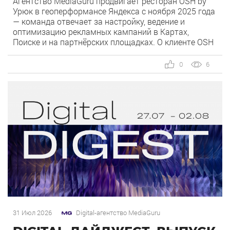
Агентство MediaGuru продвигает ресторан OSH by
Урюк в геоперформансе Яндекса с ноября 2025 года
— команда отвечает за настройку, ведение и
оптимизацию рекламных кампаний в Картах,
Поиске и на партнёрских площадках. О клиенте OSH
by Урюк — ресторан в Москве, открывшийся в конце
2025 года и объединивший концепцию дубайского
0
6
OSH с сетью «Урюк». Концепт строится […]
31 Июл 2026
Digital-агентство MediaGuru