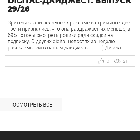
DIGITAL-ДАЙДЖЕСТ. ВЫПУСК
29/26
Зрители стали лояльнее к рекламе в стриминге: две
трети признались, что она раздражает их меньше, а
69% готовы смотреть ролики ради скидки на
подписку. О других digital-новостях за неделю
рассказываем в нашем дайджесте. 1) Директ
запустил бесплатный динамический коллтрекинг. В
Директе появился встроенный динамический
0
21
коллтрекинг — без доплат и интеграций со
сторонними сервисами. […]
ПОСМОТРЕТЬ ВСЕ