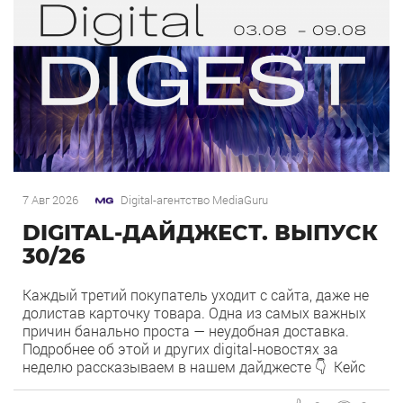
7 Авг 2026
Digital-агентство MediaGuru
DIGITAL-ДАЙДЖЕСТ. ВЫПУСК
30/26
Каждый третий покупатель уходит с сайта, даже не
долистав карточку товара. Одна из самых важных
причин банально проста — неудобная доставка.
Подробнее об этой и других digital-новостях за
неделю рассказываем в нашем дайджесте 👇 Кейс
MediaGuru и OSH by Урюк: низкий CPA в самом
дорогом гео страны. Агентство продвигает ресторан