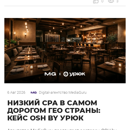
0
3
OSH by Урюк в геоперформансе […]
6 Авг 2026
Digital-агентство MediaGuru
НИЗКИЙ CPA В САМОМ
ДОРОГОМ ГЕО СТРАНЫ:
КЕЙС OSH BY УРЮК