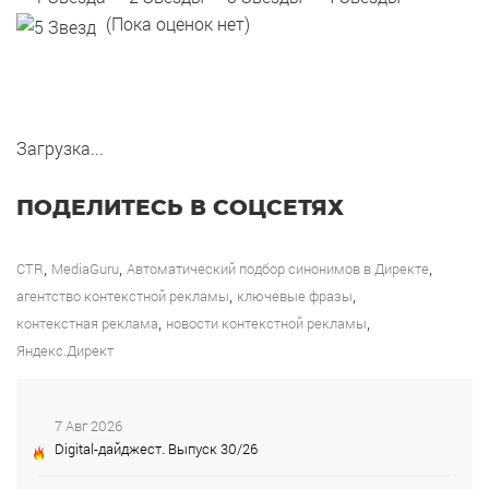
(Пока оценок нет)
Загрузка...
ПОДЕЛИТЕСЬ В СОЦСЕТЯХ
,
,
,
CTR
MediaGuru
Автоматический подбор синонимов в Директе
,
,
агентство контекстной рекламы
ключевые фразы
,
,
контекстная реклама
новости контекстной рекламы
Яндекс.Директ
7 Авг 2026
Digital-дайджест. Выпуск 30/26