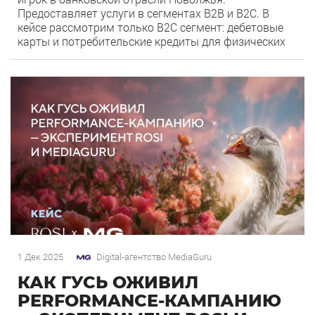
Предоставляет услуги в сегментах B2B и B2C. В
кейсе рассмотрим только B2С сегмент: дебетовые
карты и потребительские кредиты для физических
лиц. Цель: Увеличить число конверсий с помощью
товарного формата Яндекс Директа для банковской
0
40
сферы. Задачи: Адаптировать товарный формат
рекламы под сегмент B2C для […]
1 Дек 2025
Digital-агентство MediaGuru
КАК ГУСЬ ОЖИВИЛ
PERFORMANCE-КАМПАНИЮ