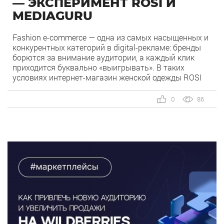
— ЭКСПЕРИМЕНТ ROSI И
MEDIAGURU
Fashion e-commerce — одна из самых насыщенных и
конкурентных категорий в digital-рекламе: бренды
борются за внимание аудитории, а каждый клик
приходится буквально «выигрывать». В таких
условиях интернет-магазин женской одежды ROSI
системно использует Яндекс.Директ как главный
performance-канал для привлечения покупателей и
0
86
поддержания устойчивых продаж. Реклама
работала стабильно: CPC и CTR был на уровне
рынка. Однако команда […]