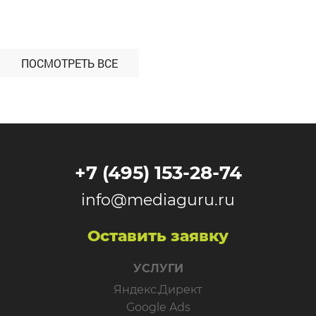
0
199
целевой аудитории с помощью Яндекс Директ.
Период работы — февраль-июнь 2024 года. С
какими проблемами […]
ПОСМОТРЕТЬ ВСЕ
+7 (495) 153-28-74
info@mediaguru.ru
Оставить заявку
УСЛУГИ
Яндекс.Директ
Google Ads