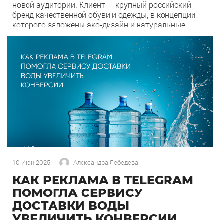
новой аудитории. Клиент — крупный российский
бренд качественной обуви и одежды, в концепции
которого заложены эко-дизайн и натуральные
материалы. Нашей целью было увеличение продаж
на Wildberries (WB) за счет расширения охвата
0
199
целевой аудитории с помощью Яндекс Директ.
Период работы — февраль-июнь 2024 года. С
какими проблемами […]
10 Июн 2025
Александра Лебедева
КАК РЕКЛАМА В TELEGRAM
ПОМОГЛА СЕРВИСУ
ДОСТАВКИ ВОДЫ
УВЕЛИЧИТЬ КОНВЕРСИИ.