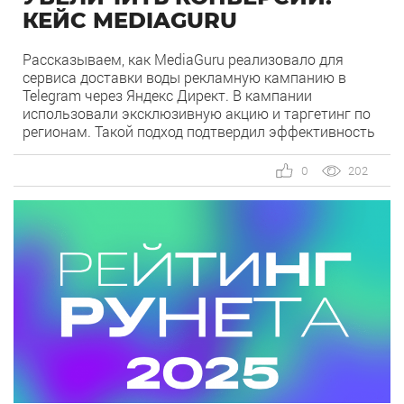
КЕЙС MEDIAGURU
Рассказываем, как MediaGuru реализовало для
сервиса доставки воды рекламную кампанию в
Telegram через Яндекс Директ. В кампании
использовали эксклюзивную акцию и таргетинг по
регионам. Такой подход подтвердил эффективность
площадки для продвижения краткосрочных
предложений и усиления бренда среди целевой
0
202
аудитории. О клиенте Сервис доставки воды от
одной из самых динамично развивающихся
компаний на рынке бутилированной воды […]