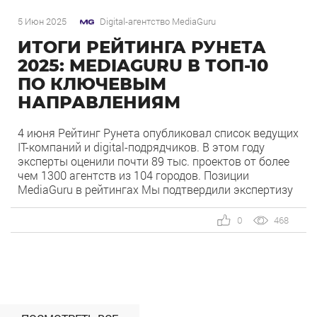
5 Июн 2025
Digital-агентство MediaGuru
ИТОГИ РЕЙТИНГА РУНЕТА
2025: MEDIAGURU В ТОП-10
ПО КЛЮЧЕВЫМ
НАПРАВЛЕНИЯМ
4 июня Рейтинг Рунета опубликовал список ведущих
IT-компаний и digital-подрядчиков. В этом году
эксперты оценили почти 89 тыс. проектов от более
чем 1300 агентств из 104 городов. Позиции
MediaGuru в рейтингах Мы подтвердили экспертизу
сразу в нескольких ключевых направлениях. Наша
компания заняла высокие позиции как в общих
0
468
категориях, так и в срезах по отраслям. По […]