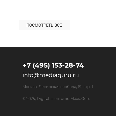
расширения охвата целевой аудитории с
помощью Яндекс Директ. Период работы —
февраль-июнь 2024 года. С какими
проблемами […]
ПОСМОТРЕТЬ ВСЕ
+7 (495) 153-28-74
info@mediaguru.ru
Москва, Ленинская слобода, 19, стр. 1
© 2025, Digital-агентство MediaGuru