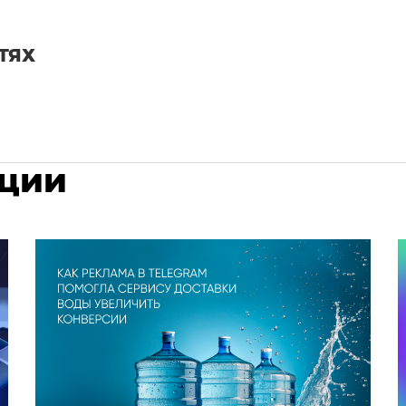
ТЯХ
ации