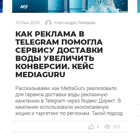
10 Июн 2025
Александра Лебедева
КАК РЕКЛАМА В
TELEGRAM ПОМОГЛА
СЕРВИСУ ДОСТАВКИ
ВОДЫ УВЕЛИЧИТЬ
КОНВЕРСИИ. КЕЙС
MEDIAGURU
Рассказываем, как MediaGuru реализовало
для сервиса доставки воды рекламную
кампанию в Telegram через Яндекс Директ. В
кампании использовали эксклюзивную
акцию и таргетинг по регионам. Такой подход
подтвердил эффективность площадки для
продвижения краткосрочных предложений и
0
202
усиления бренда среди целевой аудитории. О
клиенте Сервис доставки воды от одной из