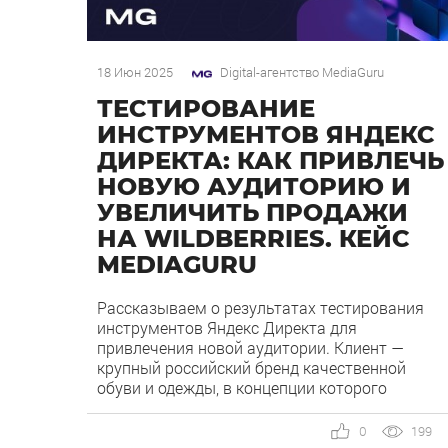
18 Июн 2025
Digital-агентство MediaGuru
ТЕСТИРОВАНИЕ
ИНСТРУМЕНТОВ ЯНДЕКС
ДИРЕКТА: КАК ПРИВЛЕЧЬ
НОВУЮ АУДИТОРИЮ И
УВЕЛИЧИТЬ ПРОДАЖИ
НА WILDBERRIES. КЕЙС
MEDIAGURU
Рассказываем о результатах тестирования
инструментов Яндекс Директа для
привлечения новой аудитории. Клиент —
крупный российский бренд качественной
обуви и одежды, в концепции которого
заложены эко-дизайн и натуральные
материалы. Нашей целью было увеличение
0
199
продаж на Wildberries (WB) за счет