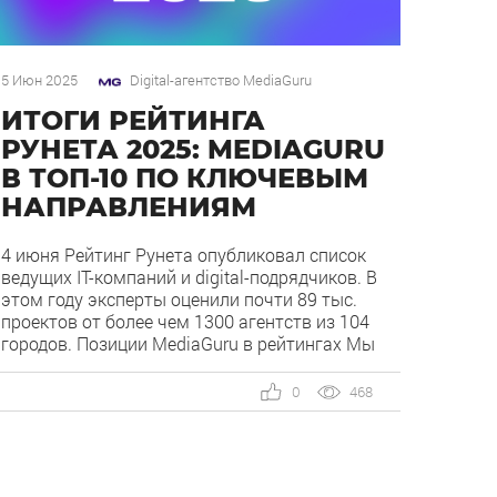
5 Июн 2025
Digital-агентство MediaGuru
ИТОГИ РЕЙТИНГА
РУНЕТА 2025: MEDIAGURU
В ТОП-10 ПО КЛЮЧЕВЫМ
НАПРАВЛЕНИЯМ
4 июня Рейтинг Рунета опубликовал список
ведущих IT-компаний и digital-подрядчиков. В
этом году эксперты оценили почти 89 тыс.
проектов от более чем 1300 агентств из 104
городов. Позиции MediaGuru в рейтингах Мы
подтвердили экспертизу сразу в нескольких
ключевых направлениях. Наша компания
0
468
заняла высокие позиции как в общих
категориях, так и в срезах по отраслям. По
[…]