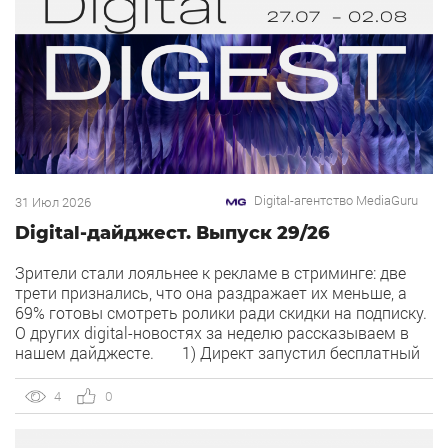
Digital-агентство MediaGuru
31 Июл 2026
Digital-дайджест. Выпуск 29/26
Зрители стали лояльнее к рекламе в стриминге: две
трети признались, что она раздражает их меньше, а
69% готовы смотреть ролики ради скидки на подписку.
О других digital-новостях за неделю рассказываем в
нашем дайджесте. 1) Директ запустил бесплатный
динамический коллтрекинг. В Директе появился
встроенный динамический коллтрекинг — без доплат и
4
0
интеграций со сторонними сервисами. […]