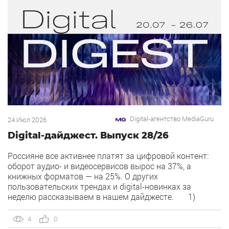
Digital-агентство MediaGuru
24 Июл 2026
Digital-дайджест. Выпуск 28/26
Россияне все активнее платят за цифровой контент:
оборот аудио- и видеосервисов вырос на 37%, а
книжных форматов — на 25%. О других
пользовательских трендах и digital-новинках за
неделю рассказываем в нашем дайджесте. 1)
Overlay — новый рекламный формат в Рекламной сети
Яндекса. Рекламная сеть Яндекса запускает формат
4
0
Overlay, который показывает рекламу поверх контента,