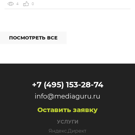
рекламных кампаний через диалог. В Директе
4
0
появился ИИ-помощник, который запускает
продвижение в Простом старте в формате […]
ПОСМОТРЕТЬ ВСЕ
+7 (495) 153-28-74
info@mediaguru.ru
Оставить заявку
УСЛУГИ
Яндекс.Директ