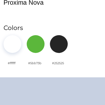
Proxima Nova
Colors
#ffffff
#5bb73b
#252525